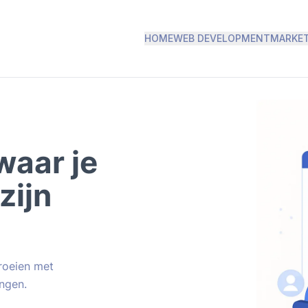
HOME
WEB DEVELOPMENT
MARKE
waar je
zijn
groeien met
ngen.