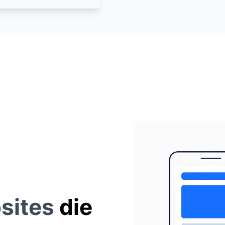
bsites
die