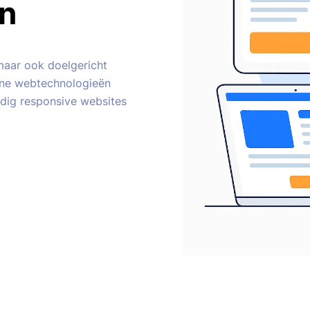
en
 maar ook doelgericht
rne webtechnologieën
edig responsive websites