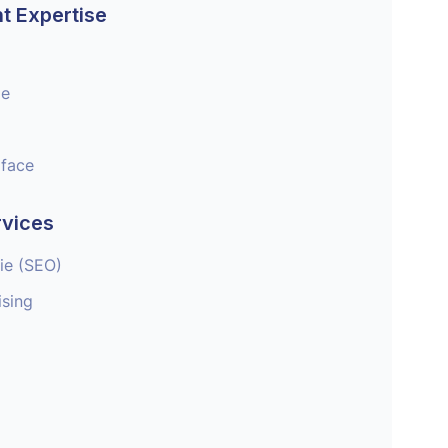
t Expertise
ie
rface
rvices
ie (SEO)
sing